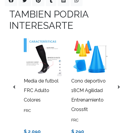
TAMBIEN PODRIA
INTERESARTE
 Box
Media de futbol
Cono deportivo
Media
/
FRC Adulto
18CM Agilidad
FRC Ju
Colores
Entrenamiento
Color
Crossfit
FRC
FRC
FRC
$ 2.090
$ 290
$ 2.0