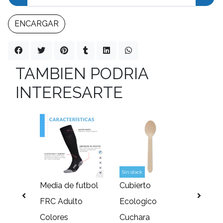
ENCARGAR
TAMBIEN PODRIA
INTERESARTE
Sin stock
eta
Media de futbol
Cubierto
Antipa
ja
FRC Adulto
Ecologico
táctic
Colores
Cuchara
Torna