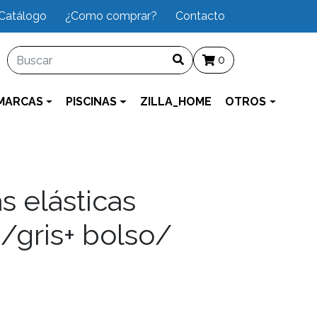
Catálogo
¿Como comprar?
Contacto
0
MARCAS
PISCINAS
ZILLA_HOME
OTROS
s elásticas
/gris+ bolso/