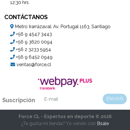
12:30 hrs
CONTÁCTANOS
Metro Irarrázaval: Av. Portugal 1163, Santiago
+56 9 4547 3443
+56 9 3620 0094
+56 2 3233 5954
+56 9 6452 0949
ventas@force.cl
ENVIAR
Suscripción
Force CL - Expertos en deporte © 2026
¿Te gusta mi tienda? Yo vendo con
Bsale