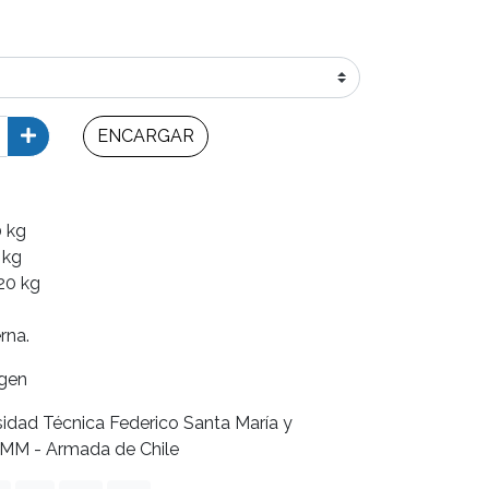
ENCARGAR
0 kg
 kg
20 kg
rna.
agen
idad Técnica Federico Santa María y
M - Armada de Chile