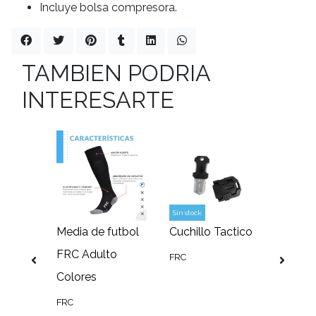
Incluye bolsa compresora.
TAMBIEN PODRIA
INTERESARTE
Sin stock
Goma
Media de futbol
Cuchillo Tactico
Antipa
oga,
FRC Adulto
táctic
FRC
4
Colores
Torna
FRC
FRC