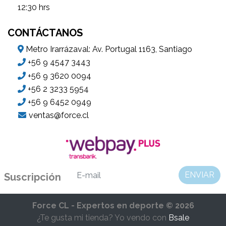
12:30 hrs
CONTÁCTANOS
Metro Irarrázaval: Av. Portugal 1163, Santiago
+56 9 4547 3443
+56 9 3620 0094
+56 2 3233 5954
+56 9 6452 0949
ventas@force.cl
ENVIAR
Suscripción
Force CL - Expertos en deporte © 2026
¿Te gusta mi tienda? Yo vendo con
Bsale