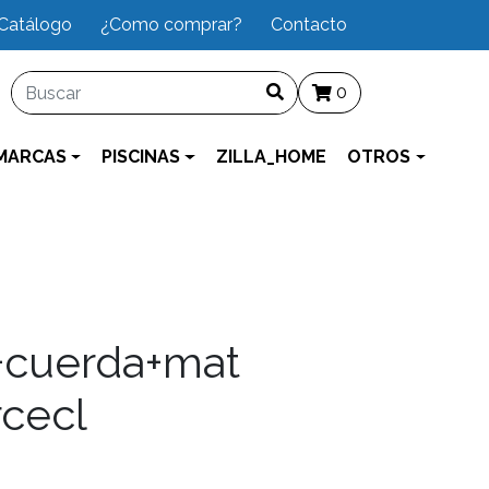
Catálogo
¿Como comprar?
Contacto
0
MARCAS
PISCINAS
ZILLA_HOME
OTROS
+cuerda+mat
cecl