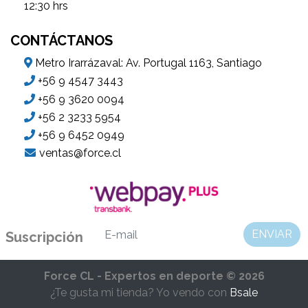
12:30 hrs
CONTÁCTANOS
Metro Irarrázaval: Av. Portugal 1163, Santiago
+56 9 4547 3443
+56 9 3620 0094
+56 2 3233 5954
+56 9 6452 0949
ventas@force.cl
ENVIAR
Suscripción
Force CL - Expertos en deporte © 2026
¿Te gusta mi tienda? Yo vendo con
Bsale