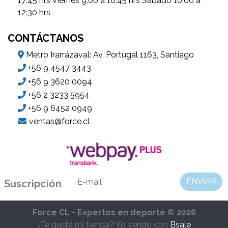
17:45 hrs Viernes 9:00 a 16:45 hrs Sábado 10:00 a
12:30 hrs
CONTÁCTANOS
Metro Irarrázaval: Av. Portugal 1163, Santiago
+56 9 4547 3443
+56 9 3620 0094
+56 2 3233 5954
+56 9 6452 0949
ventas@force.cl
ENVIAR
Suscripción
Force CL - Expertos en deporte © 2026
¿Te gusta mi tienda? Yo vendo con
Bsale