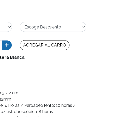
AGREGAR AL CARRO
ntera Blanca
x 3 x 2 cm
2-32mm
te: 4 Horas / Parpadeo lento: 10 horas /
 Luz estroboscópica: 8 horas