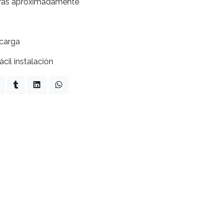
oras aproximadamente
carga
cil instalación