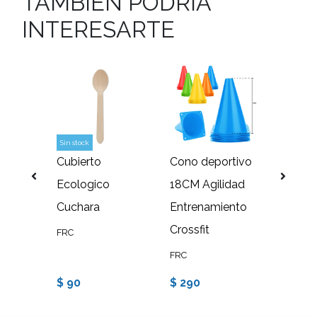
TAMBIEN PODRIA
INTERESARTE
Sin stock
Sin stock
Cubierto
Cono deportivo
Set 5
la
Ecologico
18CM Agilidad
elásti
ra
Cuchara
Entrenamiento
circula
12
Crossfit
FRC
FRC
FRC
$ 90
$ 290
$ 3.6