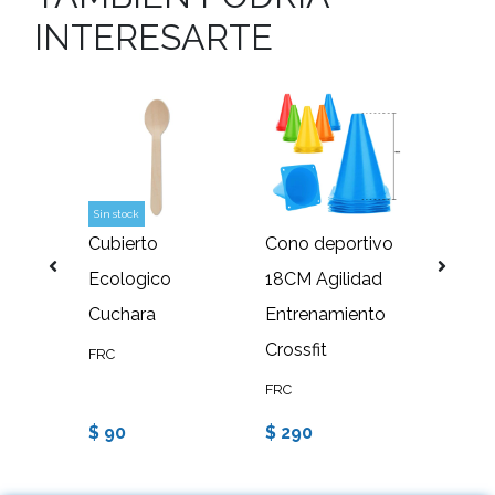
INTERESARTE
Sin stock
Sin stock
Cubierto
Cono deportivo
Set 5
la
Ecologico
18CM Agilidad
elásti
ra
Cuchara
Entrenamiento
circula
12
Crossfit
FRC
FRC
FRC
$ 90
$ 290
$ 3.6