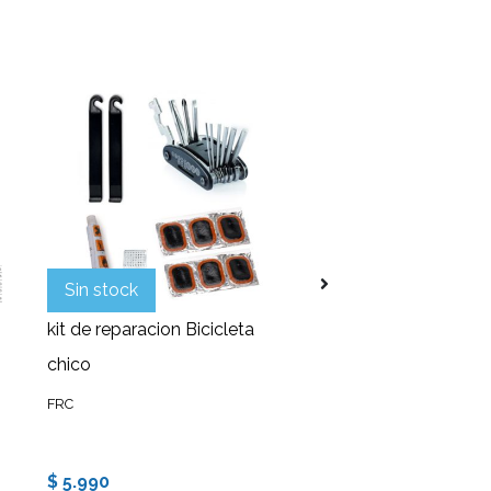
Sin stock
kit de reparacion Bicicleta
Cono Lenteja Agilid
chico
Entrenamiento
Crossfit/FORCECL
FRC
FRC
$ 5.990
$ 190