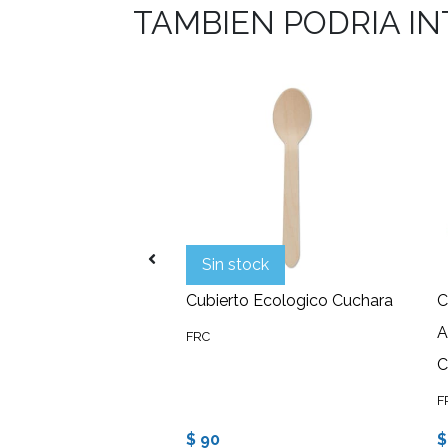
TAMBIEN PODRIA I
Sin stock
ramagiola botella
Cubierto Ecologico Cuchara
C
cleta 312
A
FRC
C
F
$ 90
$