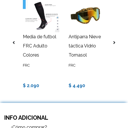
eta
Media de futbol
Antiparra Nieve
Media
ja
FRC Adulto
táctica Vidrio
FRC Ju
Colores
Tornasol
Color
FRC
FRC
FRC
$ 2.090
$ 4.490
$ 2.0
INFO ADICIONAL
¿Cómo comprar?