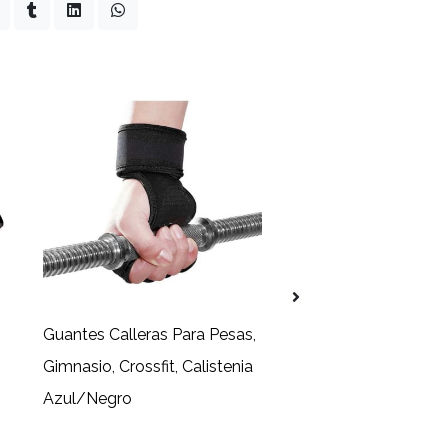
Guantes Calleras Para Pesas,
Guante para gimnas
Gimnasio, Crossfit, Calistenia
acolchados, yoga,
o
Azul/Negro
entrenamiento, pesa
Negro/Gris