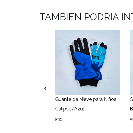
TAMBIEN PODRIA I
ock
 Natación
Guante de Nieve para Niños
G
Calipso/Azul
B
FRC
F