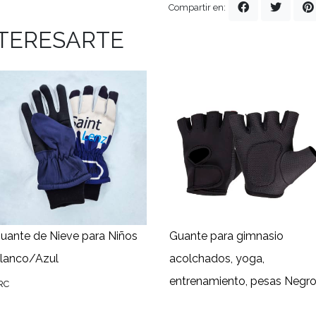
Compartir en:
NTERESARTE
uante de Nieve para Niños
Guante para gimnasio
lanco/Azul
acolchados, yoga,
entrenamiento, pesas Negr
RC