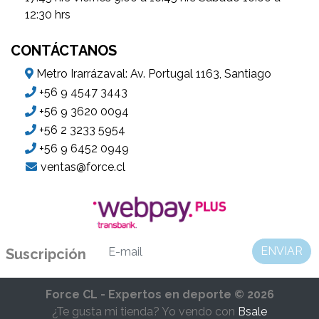
12:30 hrs
CONTÁCTANOS
Metro Irarrázaval: Av. Portugal 1163, Santiago
+56 9 4547 3443
+56 9 3620 0094
+56 2 3233 5954
+56 9 6452 0949
ventas@force.cl
ENVIAR
Suscripción
Force CL - Expertos en deporte © 2026
¿Te gusta mi tienda? Yo vendo con
Bsale