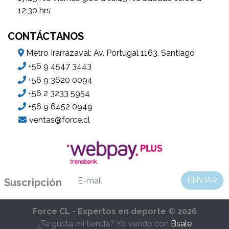
12:30 hrs
CONTÁCTANOS
Metro Irarrázaval: Av. Portugal 1163, Santiago
+56 9 4547 3443
+56 9 3620 0094
+56 2 3233 5954
+56 9 6452 0949
ventas@force.cl
ENVIAR
Suscripción
Force CL - Expertos en deporte © 2026
¿Te gusta mi tienda? Yo vendo con
Bsale