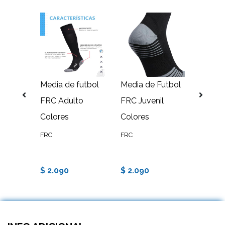
Sin stock
EGRO
Media de futbol
Media de Futbol
Canill
FRC Adulto
FRC Juvenil
lisa C
Colores
Colores
FRC
FRC
FRC
$ 2.090
$ 2.090
$ 1.6