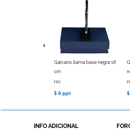
 20 cm Llama
Galvano llama base negra 18
G
cm
n
FRC
F
$ 8.990
$
INFO ADICIONAL
FORC