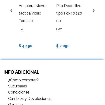
eta
Antiparra Nieve
Pito Deportivo
Set 5
ja
táctica Vidrio
tipo Fox40 120
elásti
Tornasol
db
circula
FRC
FRC
FRC
$ 4.490
$ 2.090
$ 3.6
INFO ADICIONAL
¿Cómo comprar?
Sucursales
Condiciones
Cambios y Devoluciones
Garantìa