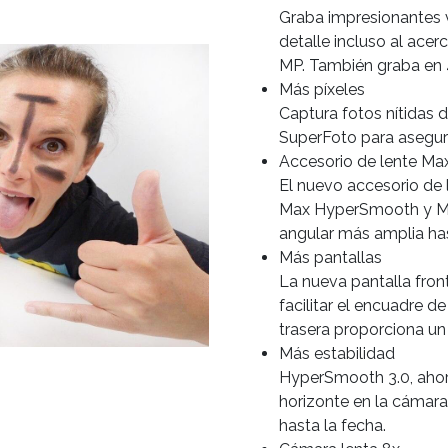
Graba impresionantes 
detalle incluso al ace
MP. También graba en 
Más píxeles
Captura fotos nítidas d
SuperFoto para asegur
Accesorio de lente Ma
El nuevo accesorio de l
Max HyperSmooth y Ma
angular más amplia has
Más pantallas
La nueva pantalla front
facilitar el encuadre de
trasera proporciona un 
Más estabilidad
HyperSmooth 3.0, ahora
horizonte en la cámara
hasta la fecha.