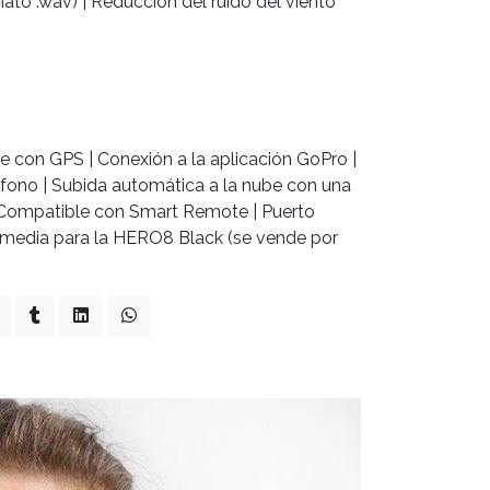
to .wav) | Reducción del ruido del viento
e con GPS | Conexión a la aplicación GoPro |
fono | Subida automática a la nube con una
 Compatible con Smart Remote | Puerto
imedia para la HERO8 Black (se vende por