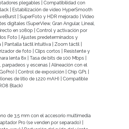
tadores plegables | Compatibilidad con
lack | Estabilización de vídeo HyperSmooth
LiveBurst | SuperFoto y HDR mejorado | Vídeo
es digitales (SuperView, Gran Angular, Lineal,
irecto en 1080p | Control y activación por
os Foto | Ajustes predeterminados y
 Pantalla táctil intuitiva | Zoom táctil |
izador de foto | Clips cortos | Resistente y
ara lenta 8x | Tasa de bits de 100 Mbps |
, parpadeos y escenas | Alineación con el
GoPro) | Control de exposición | Chip GP1 |
 (iones de litio de 1220 mAH) | Compatible
RO8 Black)
ono de 3,5 mm con el accesorio multimedia
aptador Pro (se venden por separado) |