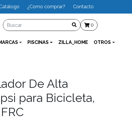
Catálogo
¿Como comprar?
Contacto
0
MARCAS
PISCINAS
ZILLA_HOME
OTROS
lador De Alta
psi para Bicicleta,
 FRC