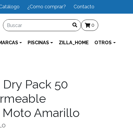
Catálogo
¿Como comprar?
Contacto
0
MARCAS
PISCINAS
ZILLA_HOME
OTROS
 Dry Pack 50
ermeable
 Moto Amarillo
LO