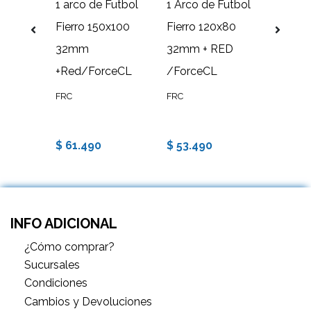
rcos de
1 arco de Futbol
1 Arco de Futbol
1 Arco
2 x 80
Fierro 150x100
Fierro 120x80
Metal
) 466
32mm
32mm + RED
150x1
+Red/ForceCL
/ForceCL
-48m
Red/F
FRC
FRC
FRC
$ 61.490
$ 53.490
$ 102
INFO ADICIONAL
¿Cómo comprar?
Sucursales
Condiciones
Cambios y Devoluciones