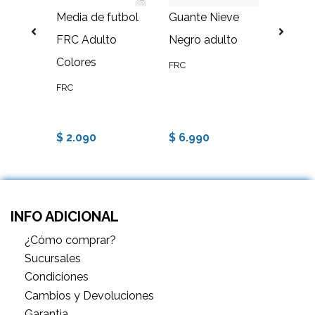
ormir
Media de futbol
Guante Nieve
Cono 
no Y
FRC Adulto
Negro adulto
18CM 
+5°
Colores
Entre
FRC
ing
Crossf
FRC
FRC
$ 2.090
$ 6.990
$ 290
INFO ADICIONAL
¿Cómo comprar?
Sucursales
Condiciones
Cambios y Devoluciones
Garantìa