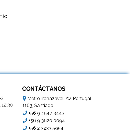
inio
CONTÁCTANOS
63
Metro Irarrázaval: Av. Portugal
a 12:30
1163, Santiago
+56 9 4547 3443
+56 9 3620 0094
+56 2 3233 5954