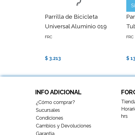
S
Parrilla de Bicicleta
Par
Universal Aluminio 019
Tu
FRC
FRC
$ 3.213
$ 1
INFO ADICIONAL
FORC
Tienda
¿Cómo comprar?
Horari
Sucursales
hrs
Condiciones
Cambios y Devoluciones
Garantìa